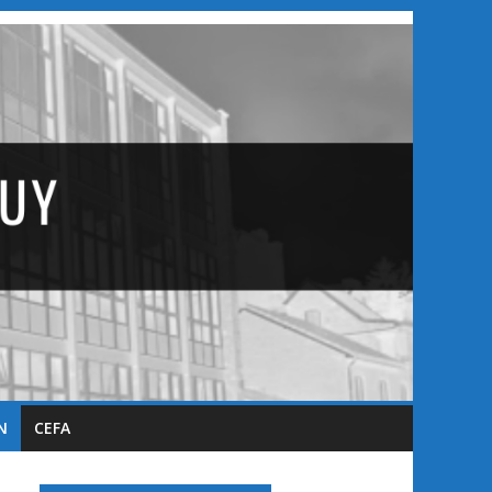
N
CEFA